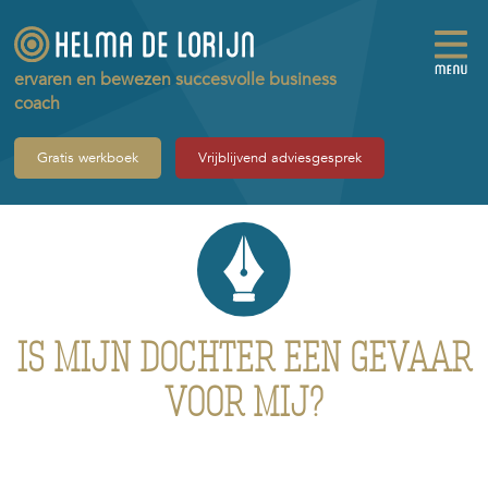
ervaren en bewezen succesvolle business
coach
Gratis werkboek
Vrijblijvend adviesgesprek
IS MIJN DOCHTER EEN GEVAAR
VOOR MIJ?