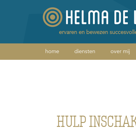
ervaren en bewezen succesvoll
home
diensten
over mij
HULP INSCHAK