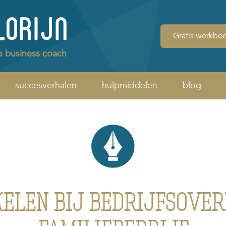
Gratis werkbo
e business coach
succesverhalen
hulpmiddelen
blog
ELEN BIJ BEDRIJFSOVE