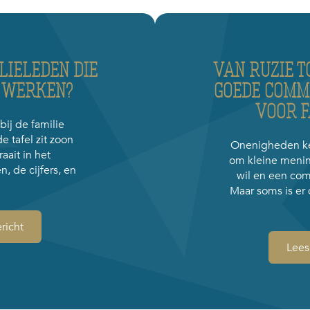
LIELEDEN DIE
VAN RUZIE 
F WERKEN?
GOEDE COMMU
VOOR F
bij de familie
 tafel zit zoon
Onenigheden ke
aait in het
om kleine menin
n, de cijfers, en
wil en een com
.
Maar soms is er 
richt
Lees