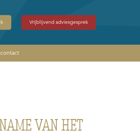
ek
Vrijblijvend adviesgesprek
contact
RNAME VAN HET