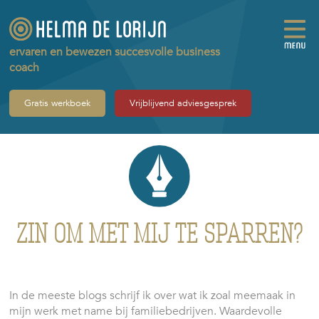
ervaren en bewezen succesvolle business
coach
Gratis werkboek
Vrijblijvend adviesgesprek
ZIN OM MET MIJ TE SPARREN?
In de meeste blogs schrijf ik over wat ik zoal meemaak in
mijn werk met name bij familiebedrijven. Waardevolle