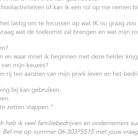
choolactiviteiten of kan ik een rol op me nemen b
d het lastig om te focussen op wat IK nu graag zou 
 vraag wat de toekomst zal brengen en wat mijn rol
ren?
en en waar moet ik beginnen met deze helder krij
n van mijn keuzes?
en rij ten aanzien van mijn privé leven en het bedr
ing bij kan gebruiken.
men.
 te zetten stappen.”
ch heb ik veel familiebedrijven en ondernemers su
st. Bel me op nummer 06-30375515 met jouw vraag