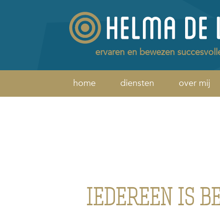
ervaren en bewezen succesvoll
home
diensten
over mij
IEDEREEN IS 