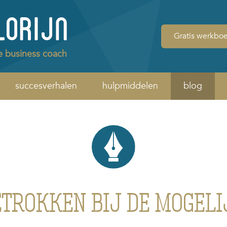
Gratis werkbo
e business coach
succesverhalen
hulpmiddelen
blog
BETROKKEN BIJ DE MOGEL