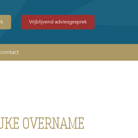
ek
Vrijblijvend adviesgesprek
contact
IJKE OVERNAME