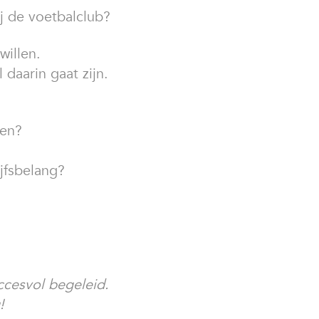
ij de voetbalclub?
willen.
 daarin gaat zijn.
gen?
ijfsbelang?
ccesvol begeleid.
!