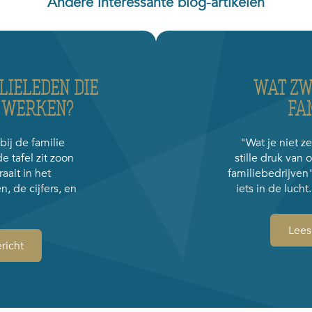
Andere interessante blog-artikelen
LIELEDEN DIE
WAT ZWI
F WERKEN?
FA
bij de familie
"Wat je niet z
 tafel zit zoon
stille druk van
aait in het
familiebedrijven"
n, de cijfers, en
iets in de lucht
.
Lees
richt