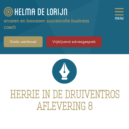
ervaren en bewezen succesvolle business
coach
Gratis werkboek
Vrijblijvend adviesgesprek
HERRIE IN DE DRUIVENTROS
AFLEVERING 8