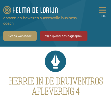
ervaren en bewezen succesvolle business
coach
Gratis werkboek
Vrijblijvend adviesgesprek
HERRIE IN DE DRUIVENTROS
AFLEVERING 4