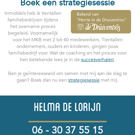
Boek een strategiesessie
Inmiddels heb ik tientallen
familiebedrijven tijdens
het overname proces
begeleid. Voornamelijk
voor het MKB met 2 tot 40 medewerkers. Tientallen
ondernemers, ouders en kinderen, gingen jouw
familiebedrijf voor. Wat de coaching en het proces voor
hen betekende lees je in de
succesverhalen
.
Ben je geïnteresseerd om samen met mij aan de slag te
gaan? Boek dan nu een
strategiesessie
met mij.
06 - 30 37 55 15