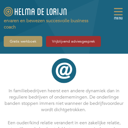
ervaren en bewezen succesvolle business
coach
Gratis werkboek
Vrijblijvend adviesgesprek
In familiebedrijven heerst een andere dynamiek dan in
reguliere bedrijven of ondernemingen. De onderlinge
banden stoppen immers niet wanneer de bedrijfsvoordeur
wordt dichtgetrokken.
Een ouder/kind relatie verandert in een zakelijke relatie,