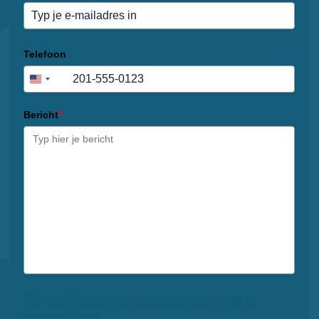
Telefoon
+1
united
states
+1
Bericht
*
Wanneer jij je gegevens invult ga je akkoord met de
privacyverklaring